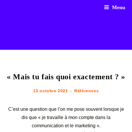
Skip
Menu
to
content
« Mais tu fais quoi exactement ? »
Publication
Post
13 octobre 2021
Références
publiée :
category:
C’est une question que l’on me pose souvent lorsque je
dis que « je travaille à mon compte dans la
communication et le marketing ».